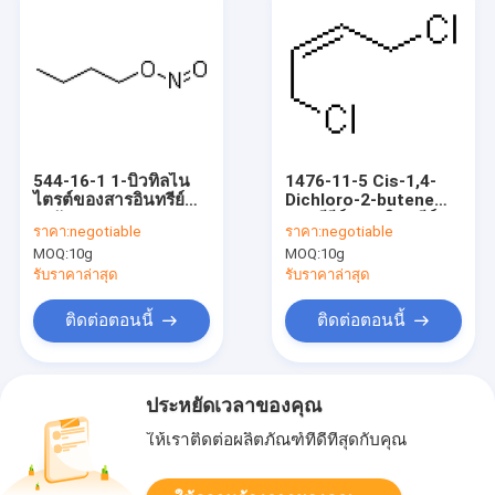
544-16-1 1-บิวทิลไน
1476-11-5 Cis-1,4-
ไตรต์ของสารอินทรีย์
Dichloro-2-butene
ระดับกลาง
ของซีรีย์กลางอินทรีย์
ราคา:
negotiable
ราคา:
negotiable
MOQ:
10g
MOQ:
10g
รับราคาล่าสุด
รับราคาล่าสุด
ติดต่อตอนนี้
ติดต่อตอนนี้
ประหยัดเวลาของคุณ
ให้เราติดต่อผลิตภัณฑ์ที่ดีที่สุดกับคุณ