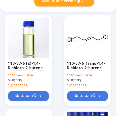
ให้ความต้องการของคุณ
110-57-6 (E)-1,4-
110-57-6 Trans-1,4-
Dichloro-2-butene
Dichloro-2-butene
ของซีรีย์กลางอินทรีย์
ของซีรีย์กลางอินทรีย์
ราคา:
negotiable
ราคา:
negotiable
MOQ:
10g
MOQ:
10g
รับราคาล่าสุด
รับราคาล่าสุด
ติดต่อตอนนี้
ติดต่อตอนนี้