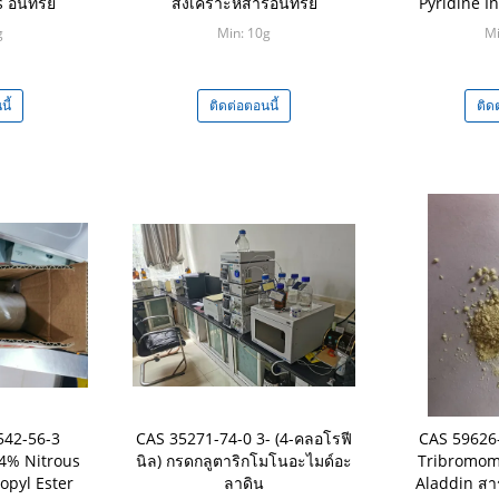
อินทรีย์
สังเคราะห์สารอินทรีย์
Pyridine I
เคมี
g
Min: 10g
Mi
ี้
ติดต่อตอนนี้
ติด
542-56-3
CAS 35271-74-0 3- (4-คลอโรฟี
CAS 59626-
94% Nitrous
นิล) กรดกลูตาริกโมโนอะไมด์อะ
Tribromom
opyl Ester
ลาดิน
Aladdin สาร