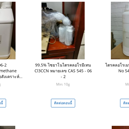
06-2
99.5% ไซยาโนไตรคลอโรมีเทน
ไตรคลอโรเมท
omethane
Cl3CCN หมายเลข CAS 545 - 06
No 54
อสังเคราะห์
- 2
รูพืช
g
Min: 10g
Mi
ี้
ติดต่อตอนนี้
ติด