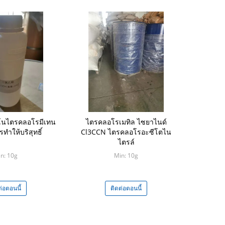
โนไตรคลอโรมีเทน
ไตรคลอโรเมทิล ไซยาไนด์
ทำให้บริสุทธิ์
Cl3CCN ไตรคลอโรอะซีโตไน
ไตรล์
n: 10g
Min: 10g
ต่อตอนนี้
ติดต่อตอนนี้