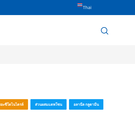
Thai
อะซีโตไนไตรล์
ส่วนผสมแดพโซน
อลานีล กลูตามีน